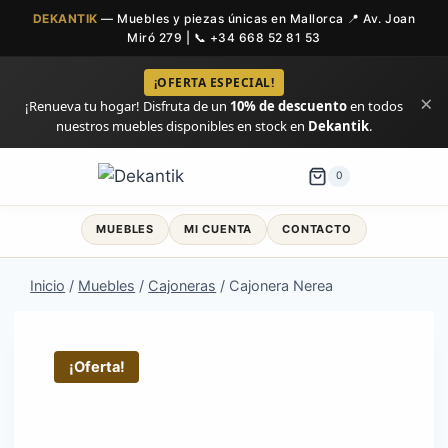
DEKANTIK
— Muebles y piezas únicas en Mallorca 📍 Av. Joan
Miró 279 | 📞
+34 668 52 81 53
¡OFERTA ESPECIAL!
×
¡Renueva tu hogar! Disfruta de un
10% de descuento
en todos
nuestros muebles disponibles en stock en
Dekantik
.
Saltar
0
al
contenido
MUEBLES
MI CUENTA
CONTACTO
Inicio
/
Muebles
/
Cajoneras
/
Cajonera Nerea
¡Oferta!