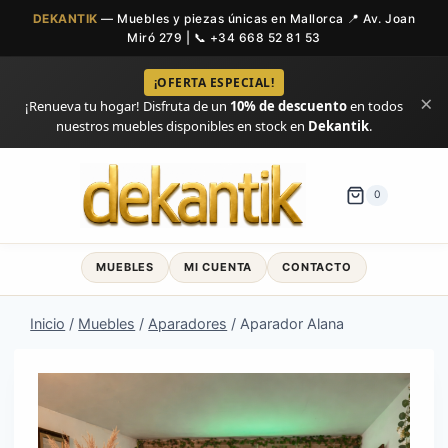
DEKANTIK
— Muebles y piezas únicas en Mallorca 📍 Av. Joan
Miró 279 | 📞
+34 668 52 81 53
¡OFERTA ESPECIAL!
×
¡Renueva tu hogar! Disfruta de un
10% de descuento
en todos
nuestros muebles disponibles en stock en
Dekantik
.
Saltar
al
0
contenido
MUEBLES
MI CUENTA
CONTACTO
Inicio
/
Muebles
/
Aparadores
/
Aparador Alana